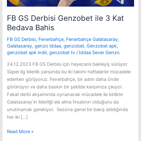
FB GS Derbisi Genzobet ile 3 Kat
Bedava Bahis
FB GS Derbisi
,
Fenerbahçe
,
Fenerbahçe Galatasaray
,
Galatasaray
,
genzo iddaa
,
genzobet
,
Genzobet apk
,
genzobet apk indir
,
genzobet tv
/
İddaa Sever Genzo
24.12.2023 FB GS Derbisi için heyecanlı bekleyiş sürüyor.
Süper lig liderlik yarışında bu iki takımı haftalardır mücadele
ederken görüyoruz. Fenerbahçe, bir adım daha önde
görünüyor ve daha baskın bir şekilde karşımıza çıkıyor.
Fakat derbi akşamında oynanacak mücadele ile birlikte
Galatasaray’ın liderliği ele alma fırsatının olduğunu da
unutmamak gerekiyor. Sezona genel bir bakış atıldığında
her iki […]
FB
Read More »
GS