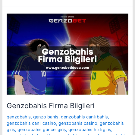
Ol
Hakkında
Genzobahis Firma Bilgileri
genzobahis
,
genzo bahis
,
genzobahis canlı bahis
,
genzobahis canlı casino
,
genzobahis casino
,
genzobahis
giriş
,
genzobahis güncel giriş
,
genzobahis hızlı giriş
,