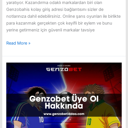
yaratıyor. Kazandırma odaklı markalardan biri olan
Genzobahis kolay giriş adresi bağlantısını sizler de
notlarınıza dahil edebilirsiniz. Online şans oyunları ile birlikte
para kazanmak gerçekten çok keyifli bir eylem ve bunu
yerine getirmeniz için güvenli markalar tavsiye
Genzobahis
Read More »
Kolay
Giriş
Adresi