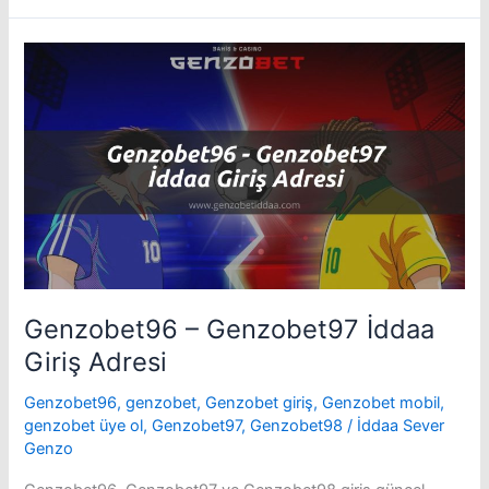
Derbisi
Genzobet
ile
3
Kat
Bedava
Bahis
Genzobet96 – Genzobet97 İddaa
Giriş Adresi
Genzobet96
,
genzobet
,
Genzobet giriş
,
Genzobet mobil
,
genzobet üye ol
,
Genzobet97
,
Genzobet98
/
İddaa Sever
Genzo