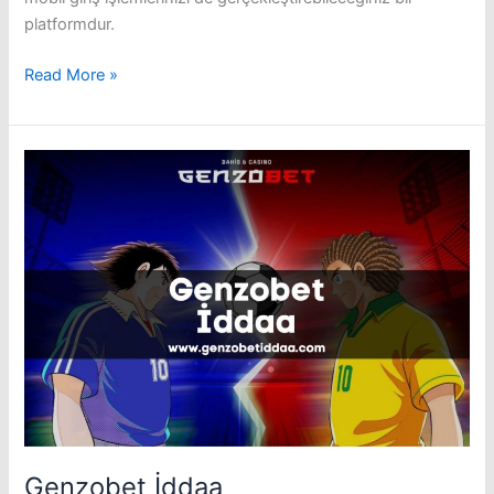
platformdur.
Genzobet
Read More »
Mobil
Giriş
İşlemleri
Genzobet İddaa