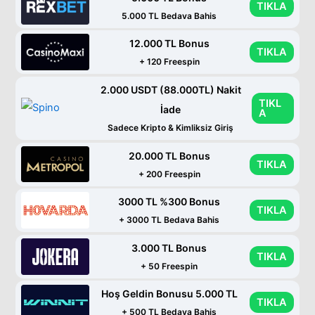
TIKLA
5.000 TL Bedava Bahis
12.000 TL Bonus
TIKLA
+ 120 Freespin
2.000 USDT (88.000TL) Nakit
TIKL
İade
A
Sadece Kripto & Kimliksiz Giriş
20.000 TL Bonus
TIKLA
+ 200 Freespin
3000 TL %300 Bonus
TIKLA
+ 3000 TL Bedava Bahis
3.000 TL Bonus
TIKLA
+ 50 Freespin
Hoş Geldin Bonusu 5.000 TL
TIKLA
+ 500 TL Bedava Bahis