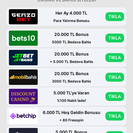
CASINO VE BAHIS SITELERI
Her Ay 4.000 TL
TIKLA
Para Yatırma Bonusu
20.000 TL Bonus
TIKLA
5000 TL Bedava Bahis
20.000 TL Bonus
TIKLA
+ 5.000 TL Bedava Bahis
20.000 TL Bonus
TIKLA
3000 TL Bedava Bahis
5.000 TL'ye Varan
TIKLA
%100 Nakit İade!
6.000 TL Hoş Geldin Bonusu
TIKLA
+ 80 Freespin
5.000 TL Bonus