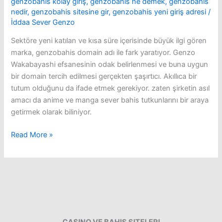
genzobahis kolay giriş
,
genzobahis ne demek
,
genzobahis
nedir
,
genzobahis sitesine gir
,
genzobahis yeni giriş adresi
/
İddaa Sever Genzo
Sektöre yeni katılan ve kısa süre içerisinde büyük ilgi gören
marka, genzobahis domain adı ile fark yaratıyor. Genzo
Wakabayashi efsanesinin odak belirlenmesi ve buna uygun
bir domain tercih edilmesi gerçekten şaşırtıcı. Akıllıca bir
tutum olduğunu da ifade etmek gerekiyor. zaten şirketin asıl
amacı da anime ve manga sever bahis tutkunlarını bir araya
getirmek olarak biliniyor.
Genzobahis
Read More »
Firma
Bilgileri