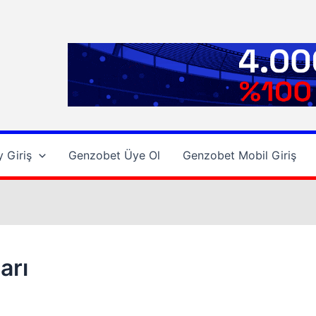
 Giriş
Genzobet Üye Ol
Genzobet Mobil Giriş
arı