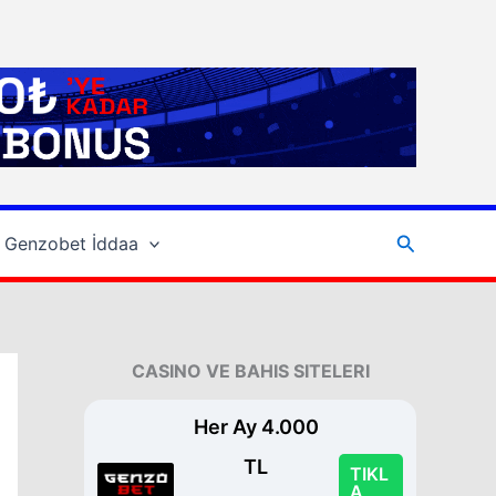
Search
Genzobet İddaa
CASINO VE BAHIS SITELERI
Her Ay 4.000
TL
TIKL
A