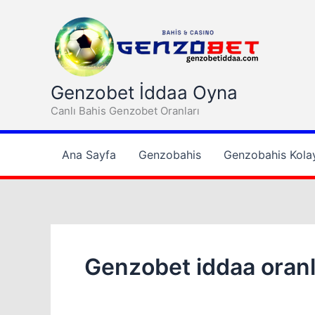
Skip
to
content
Genzobet İddaa Oyna
Canlı Bahis Genzobet Oranları
Ana Sayfa
Genzobahis
Genzobahis Kolay
Genzobet iddaa oranl